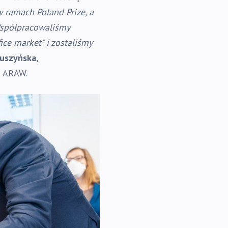
w ramach Poland Prize, a
Współpracowaliśmy
ice market" i zostaliśmy
Muszyńska
,
su ARAW.