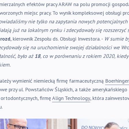
mierzalnych efektów pracy ARAW na polu promocji gospoda
worzonych miejsc pracy. To wynik kompleksowej obsługi pro
owiadaliśmy nie tylko na zapytania nowych potencjalnych
iałają już na lokalnym rynku i zdecydowały się rozszerzyć 
Drozd
, kierownik Zespołu ds. Obsługi Inwestora. -
W sumie by
decydowały się na uruchomienie swojej działalności we W
łalność, było aż
18
, co w porównaniu z rokiem 2020, kiedy
kiem.
należy wymienić niemiecką firmę farmaceutyczną
Boerhinger
we przy ul. Powstańców Śląskich, a także amerykańskiego 
 ortodontycznych, firmę
Align Technology
, która zainwesto
u.