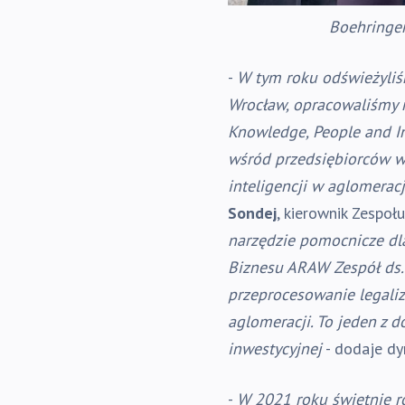
Boehringer
-
W tym roku odświeżyliśm
Wrocław, opracowaliśmy 
Knowledge, People and I
wśród przedsiębiorców w 
inteligencji w aglomerac
Sondej
, kierownik Zespoł
narzędzie pomocnicze dl
Biznesu ARAW
Zespół ds
przeprocesowanie legaliz
aglomeracji. To jeden z 
inwestycyjnej
- dodaje d
-
W 2021 roku świetnie ro