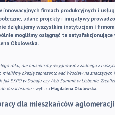
 w innowacyjnych firmach produkcyjnych i usłu
połeczne, udane projekty i inicjatywy prowadz
nie dziękujemy wszystkim instytucjom i firmo
pólnie mogliśmy osiągnąć te satysfakcjonujące 
ena Okulowska.
ego roku, nie musieliśmy rezygnować z żadnego z naszych 
o mieliśmy okazję zaprezentować Wrocław na znaczących 
h jak EXPO w Dubaju czy Web Summit w Lizbonie. Zrealiz
 do Kazachstanu
- wylicza
Magdalena Okulowska
.
racy dla mieszkańców aglomeracji