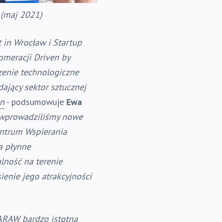
 (maj 2021)
 in Wrocław i Startup
lomeracji
Driven by
zenie technologiczne
ający sektor sztucznej
on
- podsumowuje
Ewa
e wprowadziliśmy nowe
entrum Wspierania
a płynne
lność na terenie
enie jego atrakcyjności
 ARAW bardzo istotną