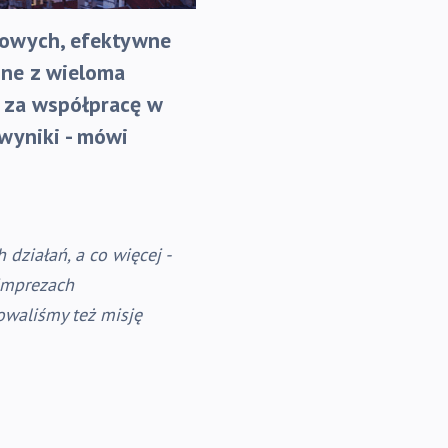
gowych, efektywne
one z wieloma
m za współpracę w
wyniki - mówi
działań, a co więcej -
imprezach
owaliśmy też misję