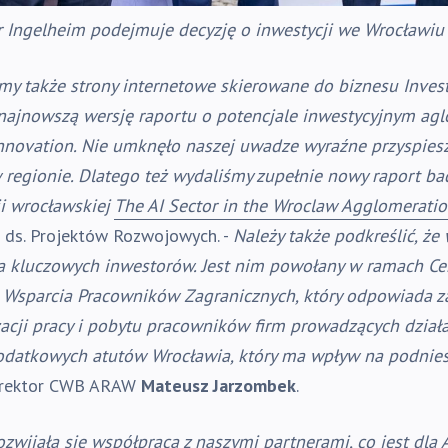
 Ingelheim podejmuje decyzję o inwestycji we Wrocławiu
y także strony internetowe skierowane do biznesu Invest
najnowszą wersję raportu o potencjale inwestycyjnym ag
nnovation
. Nie umknęło naszej uwadze wyraźne przyspies
regionie. Dlatego też wydaliśmy zupełnie nowy raport bad
ji wrocławskiej
The AI Sector in the Wroclaw Agglomerati
u ds. Projektów Rozwojowych. -
Należy także podkreślić, ż
a kluczowych inwestorów. Jest nim powołany w ramach C
. Wsparcia Pracowników Zagranicznych, który odpowiada z
acji pracy i pobytu pracowników firm prowadzących działa
dodatkowych atutów Wrocławia, który ma wpływ na podniesi
yrektor CWB ARAW
Mateusz Jarzombek
.
zwijała się współpraca z naszymi partnerami, co jest dla