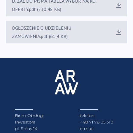
D. ZAŁ DO PISMA TABELA WYBÓR NAJKO.
OFERTY.pdf (230,48 KB)
OGŁOSZENIE O UDZIELENIU
ZAMÓWIENIA.pdf (61,4 KB)
Biuro Obsługi
telefon:
Inwestora
+48 71 78 35 310
pl. Solny 14
e-mail: