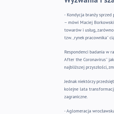
- Kondycja branży sprzed 
– mówi Maciej Borkowski,
towarów i usług, zarówno 
tzw. „rynek pracownika” c
Respondenci badania w rap
After the Coronavirus” j
najbliższej przyszłości, z
Jednak niektórzy przedsię
kolejne lata transformac
zagraniczne.
- Aglomeracja wrocławska,