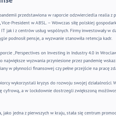
pandemii przedstawiona w raporcie odzwierciedla realia z 
 Vice-President w ABSL. – Wówczas siłę polskiej gospodark
IT jak i z centrów usług wspólnych. Firmy inwestowały w d
iągle podnosił pensje, a wyzwanie stanowiła retencja kadr.
orcie „Perspectives on Investing in Industry 4.0 in Wroclaw
ako największe wyzwania przyniesione przez pandemię wskaza
miany w płynności finansowej czy pełne przejście na pracę zd
biorcy wykorzystali kryzys do rozwoju swojej działalności.
ję cyfrową, a w lockdownie dostrzegli zwiększoną możliwość
 jako jedna z pierwszych w kraju, stała się centrum promo