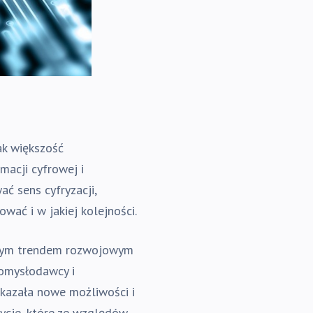
ak większość
macji cyfrowej i
ć sens cyfryzacji,
ać i w jakiej kolejności.
ilnym trendem rozwojowym
omysłodawcy i
skazała nowe możliwości i
tycje, które ze względów