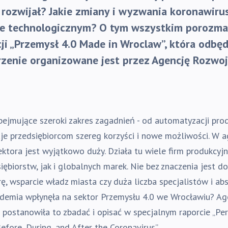
ę rozwijał? Jakie zmiany i wyzwania koronawiru
ie technologicznym? O tym wszystkim porozma
i „Przemysł 4.0 Made in Wroclaw”, która odbęd
rzenie organizowane jest przez Agencję Rozwoj
bejmujące szeroki zakres zagadnień - od automatyzacji produ
je przedsiębiorcom szereg korzyści i nowe możliwości. W a
ktora jest wyjątkowo duży. Działa tu wiele firm produkcyjn
ębiorstw, jak i globalnych marek. Nie bez znaczenia jest do
rę, wsparcie władz miasta czy duża liczba specjalistów i 
andemia wpłynęła na sektor Przemysłu 4.0 we Wrocławiu? A
postanowiła to zbadać i opisać w specjalnym raporcie „Per
efore, During, and After the Coronavirus”.