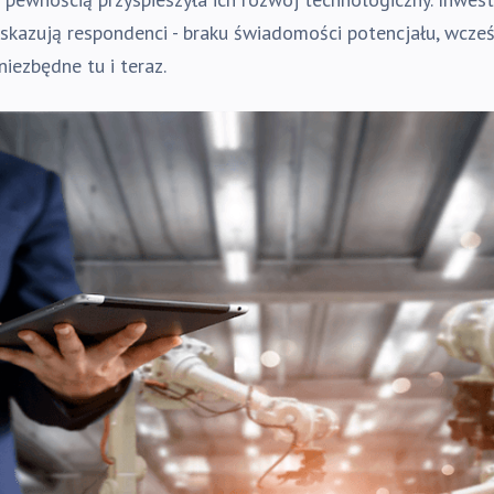
wskazują respondenci - braku świadomości potencjału, wcze
niezbędne tu i teraz.