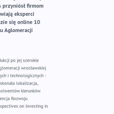
s przyniósł firmom
wiają eksperci
zie się online 10
u Aglomeracji
kcji po jej szerokie
glomeracji wrocławskiej
ych i technologicznych -
skonała lokalizacja,
absolwentów kierunków
gencja Rozwoju
spectives on Investing in