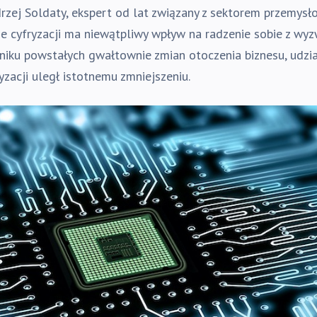
drzej Soldaty, ekspert od lat związany z sektorem przemys
ie cyfryzacji ma niewątpliwy wpływ na radzenie sobie z w
niku powstałych gwałtownie zmian otoczenia biznesu, udzi
yzacji uległ istotnemu zmniejszeniu.