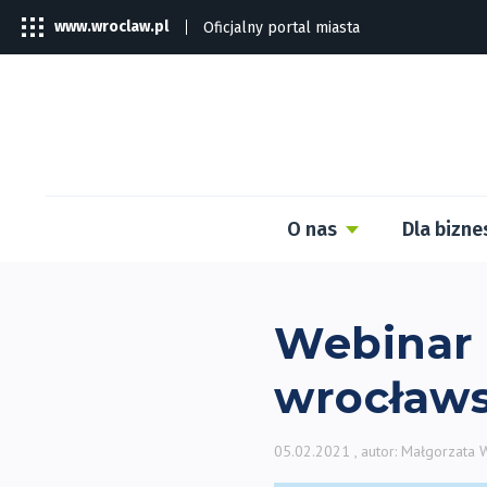
www.wroclaw.pl
Oficjalny portal miasta
O nas
Dla bizne
Webinar 
wrocławs
05.02.2021
, autor: Małgorzata 