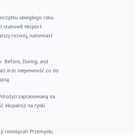
początku ubiegłego roku.
i stanowił eksport
alszy rozwój, natomiast
: Before, During, and
li m.in. niepewność co do
alną.
 Wdrożyli zaplanowaną na
 ekspansji na rynki
cji rozwiązań Przemysłu