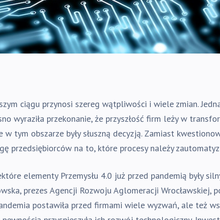
zym ciągu przynosi szereg wątpliwości i wiele zmian. Jedn
o wyraziła przekonanie, że przyszłość firm leży w transfor
 w tym obszarze były słuszną decyzją. Zamiast kwestionowa
ę przedsiębiorców na to, które procesy należy zautomatyzow
iektóre elementy Przemysłu 4.0 już przed pandemią były s
ska, prezes Agencji Rozwoju Aglomeracji Wrocławskiej, p
Pandemia postawiła przed firmami wiele wyzwań, ale też w
z pewnością przyspieszyła ich rozwój technologiczny. Inwes