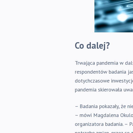
Co dalej?
Trwająca pandemia w dals
respondentów badania jasn
dotychczasowe inwestycje
pandemia skierowała uwag
– Badania pokazały, że n
– mówi Magdalena Okulow
organizatora badania. – 
potrzebę zmian, przez co 