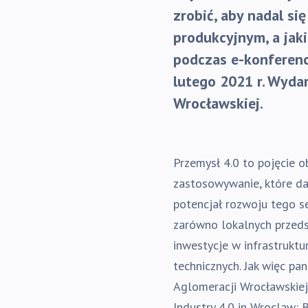
zrobić, aby nadal si
produkcyjnym, a jak
podczas e-konferencj
lutego 2021 r. Wyda
Wrocławskiej.
Przemysł 4.0 to pojęcie o
zastosowywanie, które da
potencjał rozwoju tego se
zarówno lokalnych przedsi
inwestycje w infrastruktu
technicznych. Jak więc p
Aglomeracji Wrocławskiej 
Industry 4.0 in Wroclaw: B