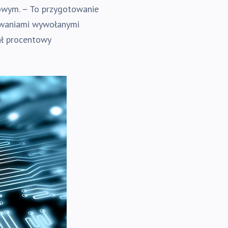
łowym. – To przygotowanie
yzwaniami wywołanymi
ał procentowy