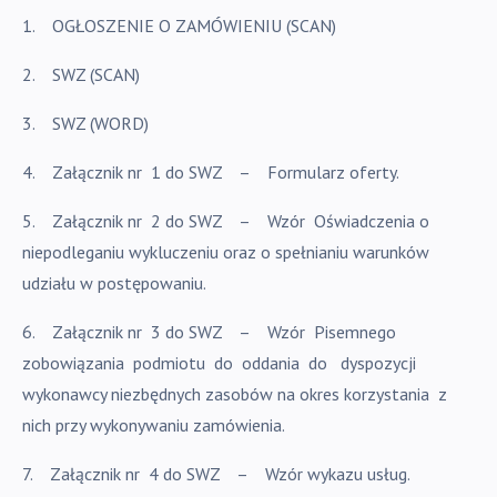
1.
OGŁOSZENIE O ZAMÓWIENIU (SCAN)
2.
SWZ (SCAN)
3.
SWZ (WORD)
4.
Załącznik nr 1 do SWZ – Formularz oferty.
5.
Załącznik nr 2 do SWZ – Wzór Oświadczenia o
niepodleganiu wykluczeniu oraz o spełnianiu
warunków
udziału w postępowaniu.
6.
Załącznik nr 3 do SWZ – Wzór Pisemnego
zobowiązania podmiotu do oddania do
dyspozycji
wykonawcy niezbędnych zasobów na okres korzystania
z
nich przy wykonywaniu zamówienia.
7.
Załącznik nr 4 do SWZ – Wzór wykazu usług.