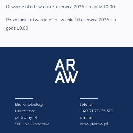
Otwarcie ofert: w dniu 5 czerwca 2026 r. o godz.10:00
Po zmianie: otwarcie ofert w dniu 10 czerwca 2026 r. o
godz.10.00
Biuro Obsługi
telefon:
Inwestora
+48 71 78 35 310
pl. Solny 14
e-mail:
50-062 Wrocław
araw@araw.pl