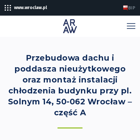
www.wroclaw.pl
BIP
Przebudowa dachu i
poddasza nieużytkowego
oraz montaż instalacji
chłodzenia budynku przy pl.
Solnym 14, 50-062 Wrocław –
część A