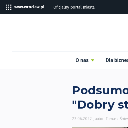
www.wroclaw.pl
Oficjalny portal miasta
O nas
Dla bizne
Podsumow
"Dobry st
22.06.2022
, autor: Tomasz Śpi