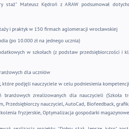
bry staż" Mateusz Kędroń z ARAW podsumował dotychcz
aży i praktyk w 150 firmach aglomeracji wrocławskiej
dia (po 10.000 zł na jednego ucznia)
datkowych w szkołach (z podstaw przedsiębiorczości i k
ranżowych dla uczniów
 które podjęli nauczyciele w celu podniesienia kompetencj
 branżowych zrealizowanych dla nauczycieli (Szkoła tr
m, Przedsiębiorczy nauczyciel, AutoCad, Biofeedback, graf
 szkolenia fryzjerskie, Optymalizacja gospodarki magazynowe
eważ realizacja projektu "Dobry staż, lepsze jutro" zo